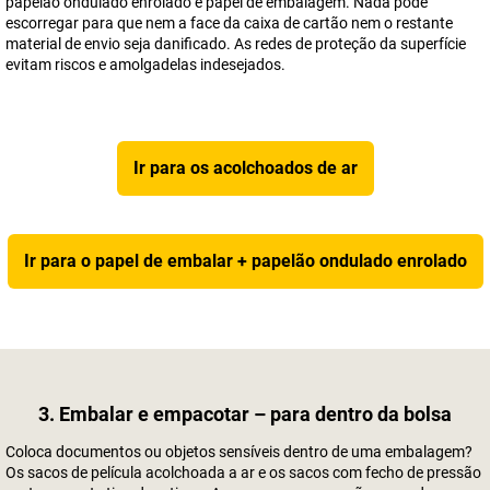
papelão ondulado enrolado e papel de embalagem. Nada pode
escorregar para que nem a face da caixa de cartão nem o restante
material de envio seja danificado. As redes de proteção da superfície
evitam riscos e amolgadelas indesejados.
Ir para os acolchoados de ar
Ir para o papel de embalar + papelão ondulado enrolado
3. Embalar e empacotar – para dentro da bolsa
Coloca documentos ou objetos sensíveis dentro de uma embalagem?
Os sacos de película acolchoada a ar e os sacos com fecho de pressão