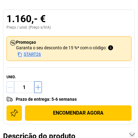
1.160,- €
Preço /
unid.
(Preço s/IVA)
Promoçao
Garanta o seu desconto de 15 %* com o código:
i
START26
UNID.
Prazo de entrega
:
5-6 semanas
ENCOMENDAR AGORA
Descrição do produto