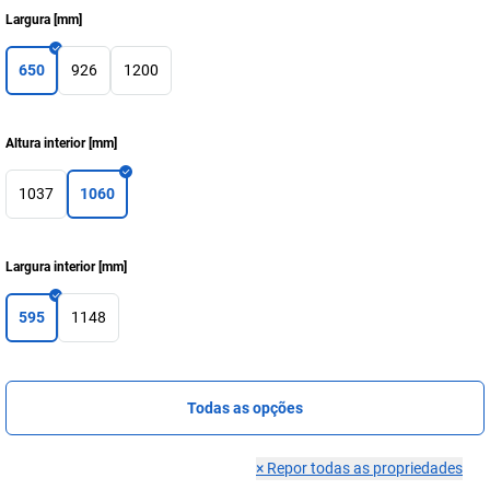
Largura
[
mm
]
650
926
1200
Altura interior
[
mm
]
1037
1060
Largura interior
[
mm
]
595
1148
Todas as opções
×
Repor todas as propriedades