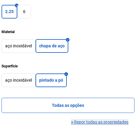
2.25
6
Material
aço inoxidável
chapa de aço
Superfície
aço inoxidável
pintado a pó
Todas as opções
×
Repor todas as propriedades